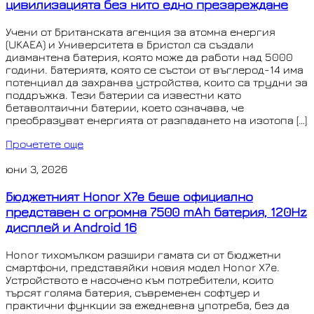
цивилизацията без нито едно презареждане
Учени от Британската агенция за атомна енергия
(UKAEA) и Университета в Бристол са създали
диамантена батерия, която може да работи над 5000
години. Батерията, която се състои от въглерод-14 има
потенциал да захранва устройства, които са трудни за
поддръжка. Тези батерии са известни като
бетаволтаични батерии, което означава, че
преобразуват енергията от разпадането на изотопа […]
Прочетете още
юни 3, 2026
Бюджетният Honor X7e беше официално
представен с огромна 7500 mAh батерия, 120Hz
дисплей и Android 16
Honor тихомълком разшири гамата си от бюджетни
смартфони, представяйки новия модел Honor X7e.
Устройството е насочено към потребители, които
търсят голяма батерия, съвременен софтуер и
практични функции за ежедневна употреба, без да