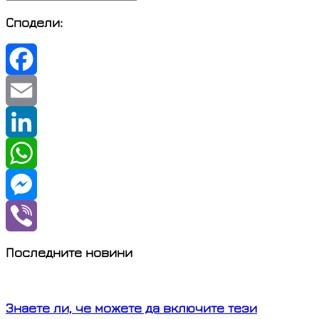
Сподели:
Facebook
Email
LinkedIn
WhatsApp
Messenger
Viber
Последните новини
Знаете ли, че можете да включите тези