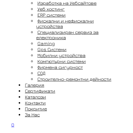
Изработка на Уебсайтове
Уеб хостинг
ERP системи
Фискални и нефискални
устройства
Специализиран сервиз за
електроника
Gaming
Gps Системи
Мобилни устройства
Компютърни системи
Фирмена сигурност
СОД
Строително-ремонтни дейности
Галерия
Сертификати
Каталози
Контакти
Покритие
За Нас
0