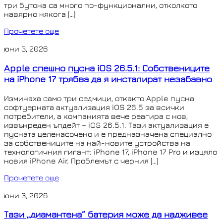
три бутона са много по-функционални, отколкото
навярно някога […]
Прочетете още
юни 3, 2026
Apple спешно пусна iOS 26.5.1: Собствениците
на iPhone 17 трябва да я инсталират незабавно
Изминаха само три седмици, откакто Apple пусна
софтуерната актуализация iOS 26.5 за всички
потребители, а компанията вече реагира с нов,
извънреден ъпдейт – iOS 26.5.1. Тази актуализация е
пусната целенасочено и е предназначена специално
за собствениците на най-новите устройства на
технологичния гигант: iPhone 17, iPhone 17 Pro и изцяло
новия iPhone Air. Проблемът с черния […]
Прочетете още
юни 3, 2026
Тази „диамантена“ батерия може да надживее