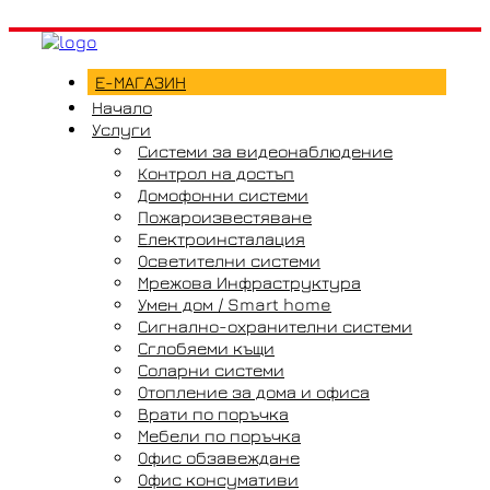
Е-МАГАЗИН
Начало
Услуги
Системи за видеонаблюдение
Контрол на достъп
Домофонни системи
Пожароизвестяване
Електроинсталация
Осветителни системи
Мрежова Инфраструктура
Умен дом / Smart home
Сигнално-охранителни системи
Сглобяеми къщи
Соларни системи
Отопление за дома и офиса
Врати по поръчка
Мебели по поръчка
Офис обзавеждане
Офис консумативи