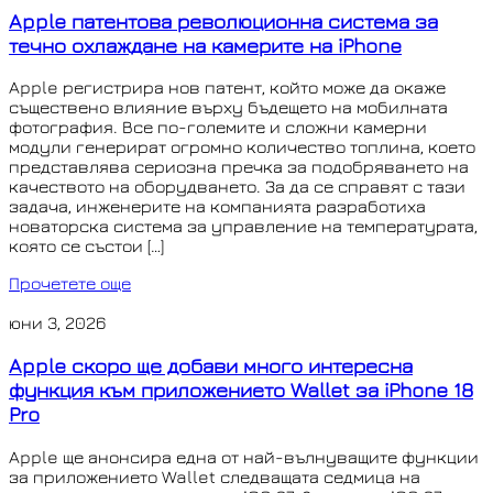
Apple патентова революционна система за
течно охлаждане на камерите на iPhone
Apple регистрира нов патент, който може да окаже
съществено влияние върху бъдещето на мобилната
фотография. Все по-големите и сложни камерни
модули генерират огромно количество топлина, което
представлява сериозна пречка за подобряването на
качеството на оборудването. За да се справят с тази
задача, инженерите на компанията разработиха
новаторска система за управление на температурата,
която се състои […]
Прочетете още
юни 3, 2026
Apple скоро ще добави много интересна
функция към приложението Wallet за iPhone 18
Pro
Apple ще анонсира една от най-вълнуващите функции
за приложението Wallet следващата седмица на