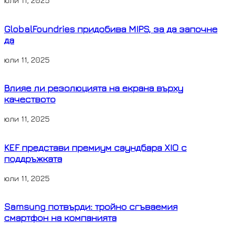
юли 11, 2025
GlobalFoundries придобива MIPS, за да започне
да
юли 11, 2025
Влияе ли резолюцията на екрана върху
качеството
юли 11, 2025
KEF представи премиум саундбара XIO с
поддръжката
юли 11, 2025
Samsung потвърди: тройно сгъваемия
смартфон на компанията