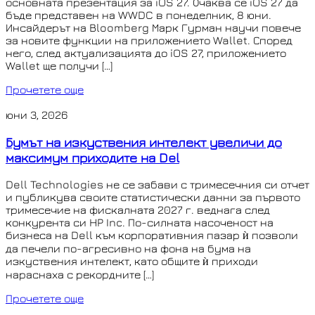
основната презентация за iOS 27. Очаква се iOS 27 да
бъде представен на WWDC в понеделник, 8 юни.
Инсайдерът на Bloomberg Марк Гурман научи повече
за новите функции на приложението Wallet. Според
него, след актуализацията до iOS 27, приложението
Wallet ще получи […]
Прочетете още
юни 3, 2026
Бумът на изкуствения интелект увеличи до
максимум приходите на Del
Dell Technologies не се забави с тримесечния си отчет
и публикува своите статистически данни за първото
тримесечие на фискалната 2027 г. веднага след
конкурента си HP Inc. По-силната насоченост на
бизнеса на Dell към корпоративния пазар ѝ позволи
да печели по-агресивно на фона на бума на
изкуствения интелект, като общите ѝ приходи
нараснаха с рекордните […]
Прочетете още