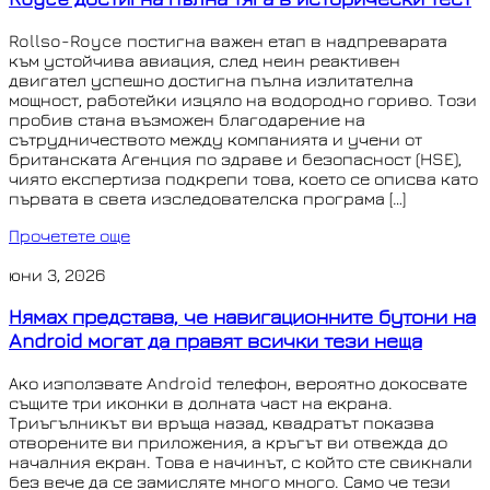
Rollso-Royce постигна важен етап в надпреварата
към устойчива авиация, след неин реактивен
двигател успешно достигна пълна излитателна
мощност, работейки изцяло на водородно гориво. Този
пробив стана възможен благодарение на
сътрудничеството между компанията и учени от
британската Агенция по здраве и безопасност (HSE),
чиято експертиза подкрепи това, което се описва като
първата в света изследователска програма […]
Прочетете още
юни 3, 2026
Нямах представа, че навигационните бутони на
Android могат да правят всички тези неща
Ако използвате Android телефон, вероятно докосвате
същите три иконки в долната част на екрана.
Триъгълникът ви връща назад, квадратът показва
отворените ви приложения, а кръгът ви отвежда до
началния екран. Това е начинът, с който сте свикнали
без вече да се замисляте много много. Само че тези