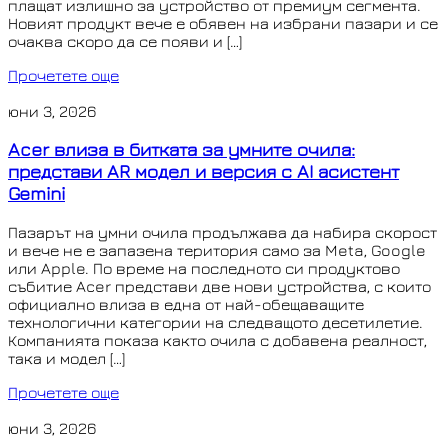
плащат излишно за устройство от премиум сегмента.
Новият продукт вече е обявен на избрани пазари и се
очаква скоро да се появи и […]
Прочетете още
юни 3, 2026
Acer влиза в битката за умните очила:
представи AR модел и версия с AI асистент
Gemini
Пазарът на умни очила продължава да набира скорост
и вече не е запазена територия само за Meta, Google
или Apple. По време на последното си продуктово
събитие Acer представи две нови устройства, с които
официално влиза в една от най-обещаващите
технологични категории на следващото десетилетие.
Компанията показа както очила с добавена реалност,
така и модел […]
Прочетете още
юни 3, 2026